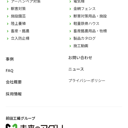
アーバンベア対策
電気柵
獣害対策
金網フェンス
施設園芸
獣害対策用品・施設
陸上養殖
軽量鉄骨ハウス
畜産・酪農
畜産酪農用品・牧柵
立入防止柵
製品カタログ
施工動画
お問い合わせ
事例
ニュース
FAQ
プライバシーポリシー
会社概要
採用情報
前田工繊グループ