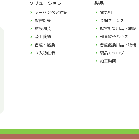
ソリューション
製品
アーバンベア対策
電気柵
獣害対策
金網フェンス
施設園芸
獣害対策用品・施設
陸上養殖
軽量鉄骨ハウス
畜産・酪農
畜産酪農用品・牧柵
立入防止柵
製品カタログ
施工動画