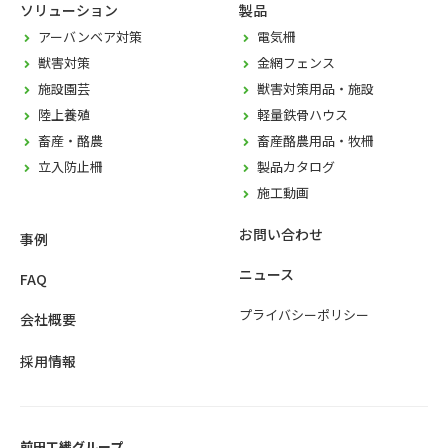
ソリューション
製品
アーバンベア対策
電気柵
獣害対策
金網フェンス
施設園芸
獣害対策用品・施設
陸上養殖
軽量鉄骨ハウス
畜産・酪農
畜産酪農用品・牧柵
立入防止柵
製品カタログ
施工動画
お問い合わせ
事例
ニュース
FAQ
プライバシーポリシー
会社概要
採用情報
前田工繊グループ