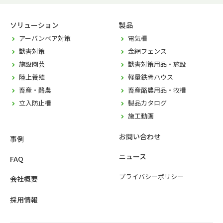
ソリューション
製品
アーバンベア対策
電気柵
獣害対策
金網フェンス
施設園芸
獣害対策用品・施設
陸上養殖
軽量鉄骨ハウス
畜産・酪農
畜産酪農用品・牧柵
立入防止柵
製品カタログ
施工動画
お問い合わせ
事例
ニュース
FAQ
プライバシーポリシー
会社概要
採用情報