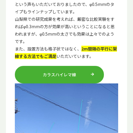
という声もいただいておりましたので、φ0.5mmのタ
イプもラインナップしています。
山梨県での研究成果を考えれば、厳密な比較実験をす
ればφ0.3mmの方が効果が高いということになると思
われますが、φ0.5mmの太さでも効果は上々でのよう
です。
また、設置方法も格子状ではなく、
2m間隔の平行に架
線する方法でもご満足
いただいています。
カラスハイレマ線