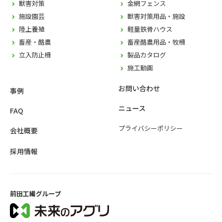
獣害対策
金網フェンス
施設園芸
獣害対策用品・施設
陸上養殖
軽量鉄骨ハウス
畜産・酪農
畜産酪農用品・牧柵
立入防止柵
製品カタログ
施工動画
お問い合わせ
事例
ニュース
FAQ
プライバシーポリシー
会社概要
採用情報
前田工繊グループ