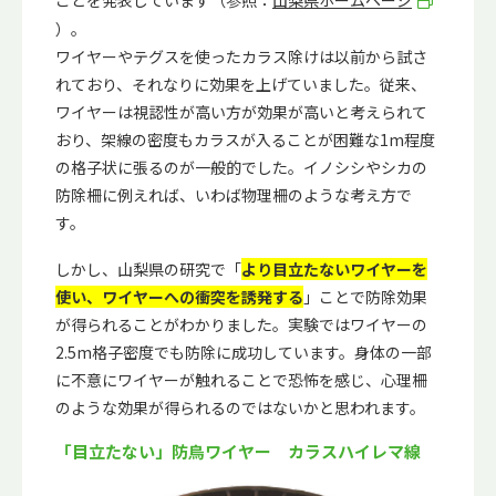
ことを発表しています（参照：
山梨県ホームページ
）。
ワイヤーやテグスを使ったカラス除けは以前から試さ
れており、それなりに効果を上げていました。従来、
ワイヤーは視認性が高い方が効果が高いと考えられて
おり、架線の密度もカラスが入ることが困難な1m程度
の格子状に張るのが一般的でした。イノシシやシカの
防除柵に例えれば、いわば物理柵のような考え方で
す。
しかし、山梨県の研究で「
より目立たないワイヤーを
使い、ワイヤーへの衝突を誘発する
」ことで防除効果
が得られることがわかりました。実験ではワイヤーの
2.5m格子密度でも防除に成功しています。身体の一部
に不意にワイヤーが触れることで恐怖を感じ、心理柵
のような効果が得られるのではないかと思われます。
「目立たない」防鳥ワイヤー カラスハイレマ線